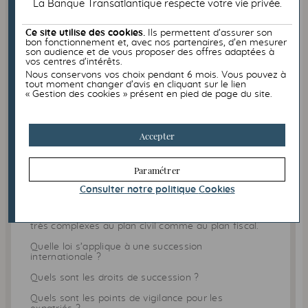
La Banque Transatlantique respecte votre vie privée.
Ce site utilise des cookies.
Ils permettent d’assurer son
bon fonctionnement et, avec nos partenaires, d’en mesurer
son audience et de vous proposer des offres adaptées à
vos centres d’intérêts.
Nous conservons vos choix pendant 6 mois. Vous pouvez à
tout moment changer d’avis en cliquant sur le lien
« Gestion des cookies » présent en pied de page du site.
INTERNATIONAL
FISCALITÉ
Accepter
22/06/2026
Succession internationale : règles et
Paramétrer
fiscalité
Consulter notre politique
Cookies
Les successions internationales peuvent se révéler
très complexes au plan civil comme au plan fiscal.
Quelle loi s’applique à une succession
internationale ?
Quels sont les droits de succession ?
Quels sont les points de vigilance pour les