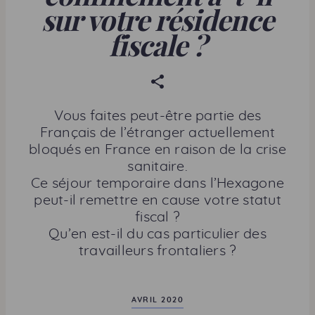
sur votre résidence
fiscale ?
P
a
r
Vous faites peut-être partie des
t
Français de l’étranger actuellement
a
bloqués en France en raison de la crise
g
sanitaire.
e
Ce séjour temporaire dans l’Hexagone
r
peut-il remettre en cause votre statut
c
fiscal ?
e
Qu’en est-il du cas particulier des
t
travailleurs frontaliers ?
t
e
p
AVRIL 2020