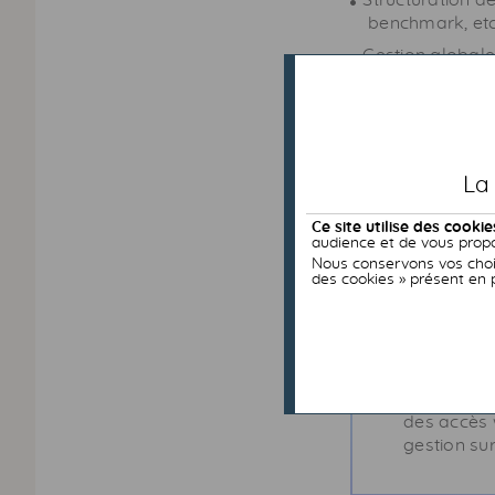
Structuration de
benchmark
, et
Gestion globale
Gestion locale 
Accompagnement
La
Nos atouts
Ce site utilise des cookie
audience et de vous propo
Nous conservons vos choix
des cookies » présent en 
Une expérie
Une gestion
complexités
Une platefo
des accès
gestion su