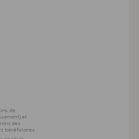
ions de
ssement) et
frons des
 bénéficiaires :