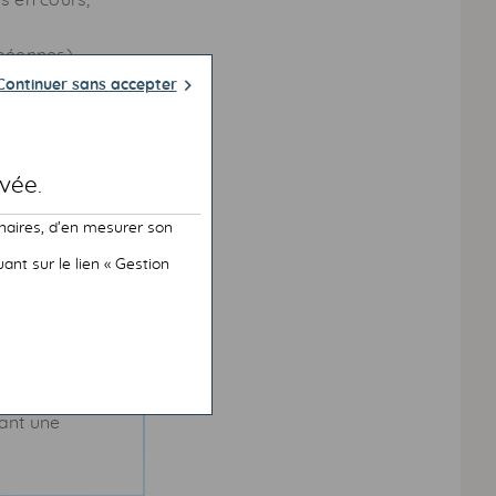
ns en cours,
opéennes)
Continuer sans accepter
vée.
naires, d’en mesurer son
nt sur le lien « Gestion
naux
ment les
rne, offrant
tant une