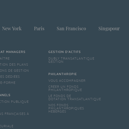
New York
Paris
San Francisco
Singapour
IAT MANAGERS
GESTION D'ACTIFS
AÎTRE
DUBLY TRANSATLANTIQUE
GESTION
TION DES PLANS
ONS DE GESTION
PHILANTHROPIE
ES DÉDIÉES
VOUS ACCOMPAGNER
TE-FORME
CRÉER UN FONDS
PHILANTHROPIQUE
NNELS
LE FONDS DE
DOTATION TRANSATLANTIQUE
CTION PUBLIQUE
NOS FONDS
PHILANTHROPIQUES
HÉBERGÉS
NS FRANÇAISES À
EURIALE