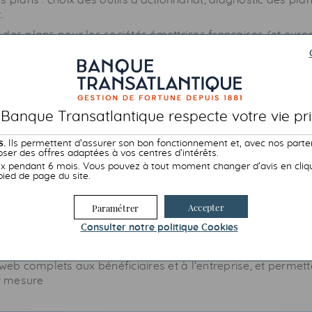
s plans : choix des outils d’actionnariat, diagnostic des pla
c.
 des plans pour les sociétés émettrices françaises (et eur
pour les filiales françaises de groupes étrangers
 personnalisé des bénéficiaires
 Banque Transatlantique respecte votre vie pri
s.
Ils permettent d’assurer son bon fonctionnement et, avec nos parte
ser des offres adaptées à vos centres d’intérêts.
 pendant 6 mois. Vous pouvez à tout moment changer d’avis en cliqua
pied de page du site.
nce unique dans la gestion de plans français et internatio
Accepter
Paramétrer
 couvrant toutes les spécificités de l’international et notam
Consulter notre politique
Cookies
 de la mobilité internationale
rme de gestion plébiscitée, entièrement développée en inte
web
complets aux bénéficiaires et à l’entreprise, et permet
r mesure