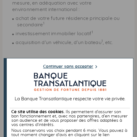
mesure, en adéquation avec votre
environnement international :
achat de votre future résidence principale ou
1
secondaire
1
investissement immobilier locatif
1
acquisition d’un véhicule, d’un bateau
, etc.
Protéger votre famille
Continuer sans accepter
Transatlantique International Santé vous assure
une protection complète pour votre famille, en
complément d'un régime de base français
(Caisse des Français de l’étranger, Caisse
La Banque Transatlantique respecte votre vie privée.
primaire d'assurance maladie, Caisse nationale
er
militaire de sécurité sociale...) ou dès le 1
euro
Ce site utilise des cookies.
Ils permettent d’assurer son
engagé.
bon fonctionnement et, avec nos partenaires, d’en mesurer
son audience et de vous proposer des offres adaptées à
vos centres d’intérêts.
Nous conservons vos choix pendant 6 mois. Vous pouvez à
tout moment changer d’avis en cliquant sur le lien