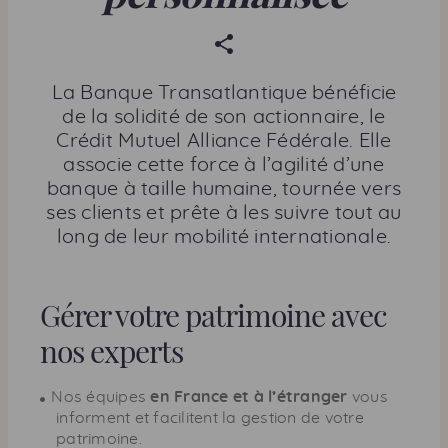
P
a
r
La Banque Transatlantique bénéficie
t
de la solidité de son actionnaire, le
a
Crédit Mutuel Alliance Fédérale. Elle
g
associe cette force à l’agilité d’une
e
banque à taille humaine, tournée vers
r
ses clients et prête à les suivre tout au
c
long de leur mobilité internationale.
e
t
t
Gérer votre patrimoine avec
e
nos experts
p
a
Nos équipes
en France et à l’étranger
vous
g
informent et facilitent la gestion de votre
e
patrimoine.