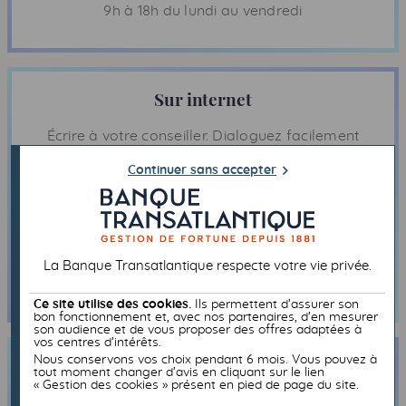
9h à 18h du lundi au vendredi
Sur internet
Écrire à votre conseiller. Dialoguez facilement
et en toute sécurité avec votre conseiller.
Continuer sans accepter
ENVOYER UN MESSAGE À SON CONSEILLER
PRENDRE RENDEZ-VOUS AVEC SON CONSEILLER
La Banque Transatlantique respecte votre vie privée.
Ce site utilise des cookies.
Ils permettent d’assurer son
bon fonctionnement et, avec nos partenaires, d’en mesurer
son audience et de vous proposer des offres adaptées à
vos centres d’intérêts.
Nous conservons vos choix pendant 6 mois. Vous pouvez à
Par courrier
tout moment changer d’avis en cliquant sur le lien
« Gestion des cookies » présent en pied de page du site.
Banque Transatlantique