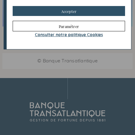
26, avenue Franklin D. Roosevelt
Accepter
75372 Paris Cedex 08
Paramétrer
Consulter notre politique
Cookies
©
Banque Transatlantique