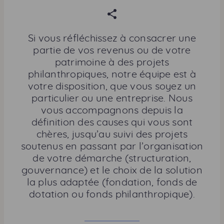
P
a
r
Si vous réfléchissez à consacrer une
t
partie de vos revenus ou de votre
a
patrimoine à des projets
g
philanthropiques, notre équipe est à
e
votre disposition, que vous soyez un
r
particulier ou une entreprise. Nous
c
vous accompagnons depuis la
e
définition des causes qui vous sont
t
chères, jusqu’au suivi des projets
t
soutenus en passant par l’organisation
e
de votre démarche (structuration,
p
gouvernance) et le choix de la solution
a
la plus adaptée (fondation, fonds de
g
dotation ou fonds philanthropique).
e