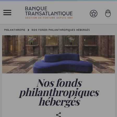
Vous êtes ici:
PHILANTHROPIE
NOS FONDS PHILANTHROPIQUES HÉBERGÉS
Nos fonds
philanthropiques
hébergés
P