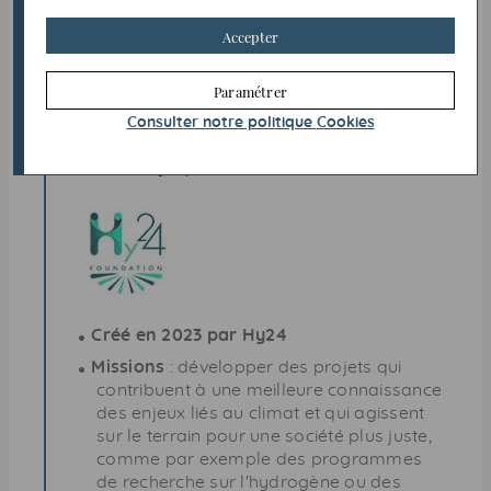
Missions
: soutenir la création artistique
Accepter
(sculpture).
Paramétrer
Consulter notre politique
Cookies
Fonds Hy24
Foundation
Créé en 2023 par Hy24
Missions
: développer des projets qui
contribuent à une meilleure connaissance
des enjeux liés au climat et qui agissent
sur le terrain pour une société plus juste,
comme par exemple des programmes
de recherche sur l'hydrogène ou des