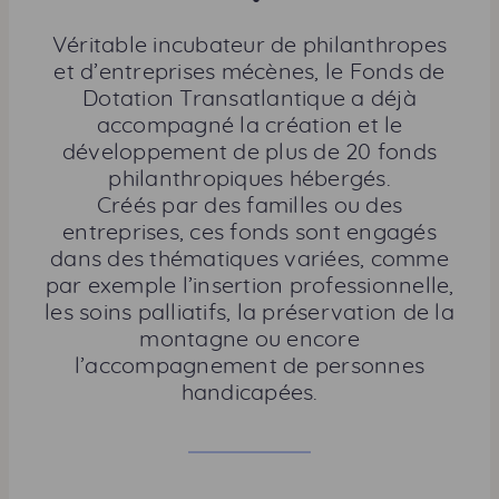
a
r
Véritable incubateur de philanthropes
t
et d’entreprises mécènes, le Fonds de
a
Dotation Transatlantique a déjà
g
accompagné la création et le
e
développement de plus de 20 fonds
r
philanthropiques hébergés.
c
Créés par des familles ou des
e
entreprises, ces fonds sont engagés
t
dans des thématiques variées, comme
t
par exemple l’insertion professionnelle,
e
les soins palliatifs, la préservation de la
p
montagne ou encore
a
l’accompagnement de personnes
g
handicapées.
e