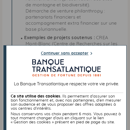
de montagne et biodiversité).
Démarche de venture philanthropy :
partenariats financiers et
accompagnement extra financier sur une
base pluriannuelle.
Exemples de projets soutenus :
CREA
Mont-Blanc (Centre de Recherches sur les
Ecosystèmes d'Altitude), RURA, Social
Continuer sans accepter
Builder, Becomtech, De l'or dans les
mains
La Banque Transatlantique respecte votre vie privée.
Fonds Florence de Ponthaud-Neyrat
Ce site utilise des cookies.
Ils permettent d’assurer son
bon fonctionnement et, avec nos partenaires, d’en mesurer
son audience et de vous proposer des offres adaptées à
vos centres d’intérêts.
Nous conservons vos choix pendant 6 mois. Vous pouvez à
tout moment changer d’avis en cliquant sur le lien
« Gestion des cookies » présent en pied de page du site.
Créé en 2025, fonds familial