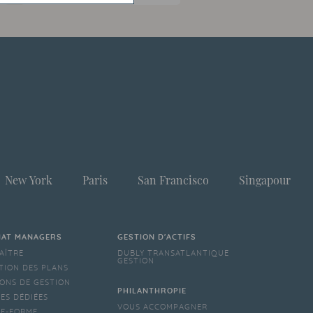
New York
Paris
San Francisco
Singapour
IAT MANAGERS
GESTION D'ACTIFS
AÎTRE
DUBLY TRANSATLANTIQUE
GESTION
TION DES PLANS
ONS DE GESTION
PHILANTHROPIE
ES DÉDIÉES
VOUS ACCOMPAGNER
TE-FORME