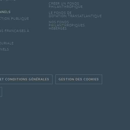
CRÉER UN FONDS
PHILANTHROPIQUE
NNELS
LE FONDS DE
DOTATION TRANSATLANTIQUE
CTION PUBLIQUE
NOS FONDS
PHILANTHROPIQUES
HÉBERGÉS
NS FRANÇAISES À
EURIALE
NNELS
 ET CONDITIONS GÉNÉRALES
GESTION DES COOKIES
 SUR LE SITE FRANÇAIS
- GO ON THE ENGLISH WEBSITE