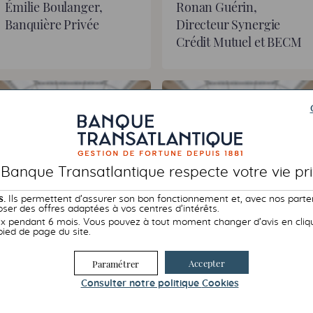
Émilie Boulanger,
Ronan Guérin,
Banquière Privée
Directeur Synergie
Crédit Mutuel et
BECM
 Banque Transatlantique respecte votre vie pri
s.
Ils permettent d’assurer son bon fonctionnement et, avec nos parte
ser des offres adaptées à vos centres d’intérêts.
Paul-Ambroise Nougué,
Sophie Zante,
 pendant 6 mois. Vous pouvez à tout moment changer d’avis en cliqua
pied de page du site.
Relationship Manager -
Directrice adjointe -
Large cap
Développement de la
Accepter
Paramétrer
Clientèle Privée et
Consulter notre politique
Cookies
Partenariats