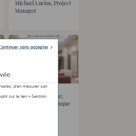
Michael Lucius, Project
Manager
Continuer sans accepter
vée.
naires, d’en mesurer son
Naima Khelifi Ziane,
nt sur le lien « Gestion
Directrice de la Banque
Privée