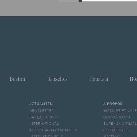
Boston
Bruxelles
Courtrai
Ho
ACTUALITÉS
À PROPOS
NEWSLETTER
HISTOIRE ET VAL
BANQUE PRIVÉE
GOUVERNANCE
INTERNATIONAL
BUREAUX & FILIA
ACTIONNARIAT MANAGERS
CHIFFRES CLÉS
INSTITUTIONNELS
MÉCÉNAT