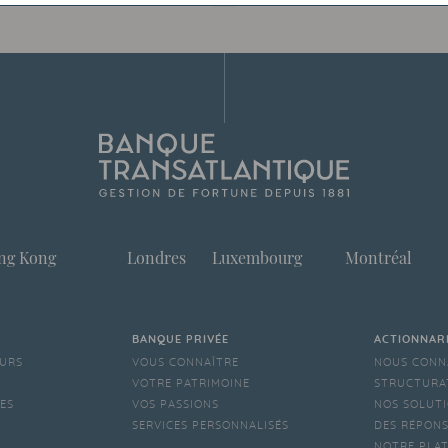
ng Kong
Londres
Luxembourg
Montréal
BANQUE PRIVÉE
ACTIONNAR
EURS
VOUS CONNAÎTRE
NOUS CONN
VOTRE PATRIMOINE
STRUCTURA
LES
VOS PASSIONS
NOS SOLUTI
SERVICES PERSONNALISÉS
DES RÉPONS
NOTRE PLA