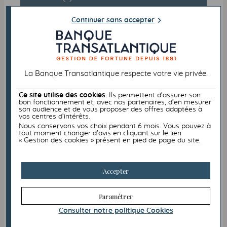
Assistance à l'international.
Continuer sans accepter
Protection digitale e-
réputation
La Banque Transatlantique respecte votre vie privée.
La carte CB Mastercard World Elite
Ce site utilise des cookies.
Ils permettent d’assurer son
bon fonctionnement et, avec nos partenaires, d’en mesurer
Transatlantique, vous prévient contre les risques
son audience et de vous proposer des offres adaptées à
d’atteinte à votre réputation sur internet :
vos centres d’intérêts.
Nous conservons vos choix pendant 6 mois. Vous pouvez à
Protection juridique
,
tout moment changer d’avis en cliquant sur le lien
« Gestion des cookies » présent en pied de page du site.
Aide pour vos
démarches administratives
,
Soutien psychologique
,
Accepter
Effacement des données litigieuses en cas
d'
usurpation d'identité
.
Paramétrer
Consulter notre politique
Cookies
Assurances & assistances