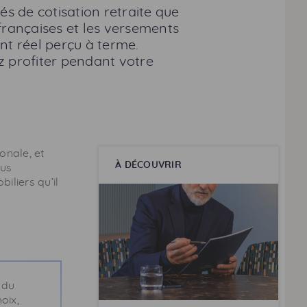
s de cotisation retraite que
e françaises et les versements
nt réel perçu à terme.
z profiter pendant votre
onale, et
À DÉCOUVRIR
ous
iliers qu’il
 du
oix,