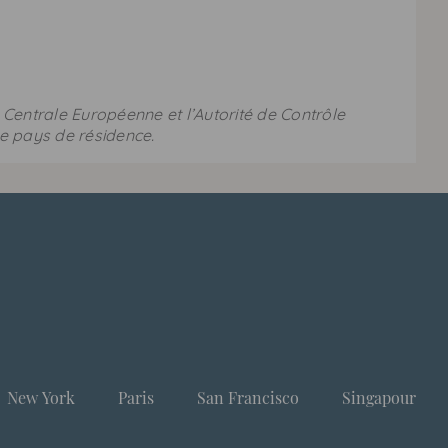
entrale Européenne et l’Autorité de Contrôle
re pays de résidence.
New York
Paris
San Francisco
Singapour