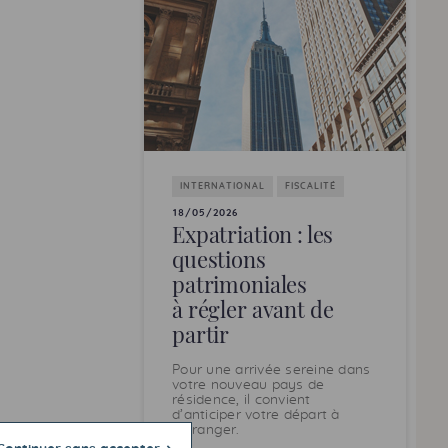
INTERNATIONAL
FISCALITÉ
18/05/2026
Expatriation : les
questions
patrimoniales
à régler avant de
partir
Pour une arrivée sereine dans
votre nouveau pays de
résidence, il convient
d’anticiper votre départ à
l’étranger.