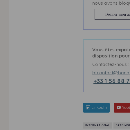
nous avons bloqué
Donner mon acc
Vous êtes expatr
disposition pour
Contactez-nous :
btcontact@banqu
+33 1 56 88 7
LinkedIn
You
INTERNATIONAL
PATRIMO