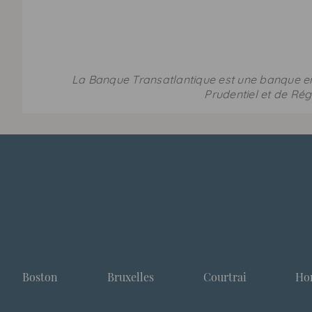
La Banque Transatlantique est une banque en
Prudentiel et de Rég
Boston
Bruxelles
Courtrai
Ho