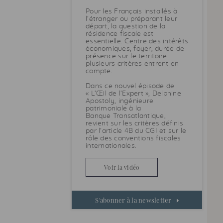
Pour les Français installés à
l’étranger ou préparant leur
départ, la question de la
résidence fiscale est
essentielle. Centre des intérêts
économiques, foyer, durée de
présence sur le territoire :
plusieurs critères entrent en
compte.
Dans ce nouvel épisode de
« L’Œil de l’Expert », Delphine
Apostoly, ingénieure
patrimoniale à la
Banque Transatlantique,
revient sur les critères définis
par l’article 4B du
CGI
et sur le
rôle des conventions fiscales
internationales.
Voir la vidéo
S'abonner à la newsletter