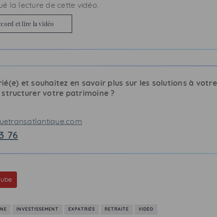
 la lecture de cette vidéo.
ord et lire la vidéo
ié(e) et souhaitez en savoir plus sur les solutions à votre
 structurer votre patrimoine ?
etransatlantique.com
3 76
tube
INE
INVESTISSEMENT
EXPATRIÉS
RETRAITE
VIDÉO