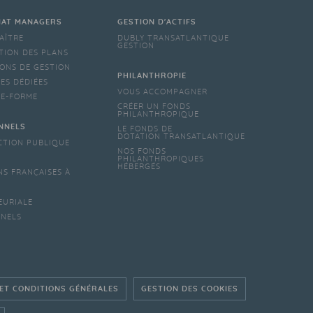
IAT MANAGERS
GESTION D'ACTIFS
AÎTRE
DUBLY TRANSATLANTIQUE
GESTION
TION DES PLANS
ONS DE GESTION
PHILANTHROPIE
ES DÉDIÉES
VOUS ACCOMPAGNER
TE-FORME
CRÉER UN FONDS
PHILANTHROPIQUE
NNELS
LE FONDS DE
DOTATION TRANSATLANTIQUE
CTION PUBLIQUE
NOS FONDS
PHILANTHROPIQUES
HÉBERGÉS
NS FRANÇAISES À
EURIALE
NNELS
 ET CONDITIONS GÉNÉRALES
GESTION DES COOKIES