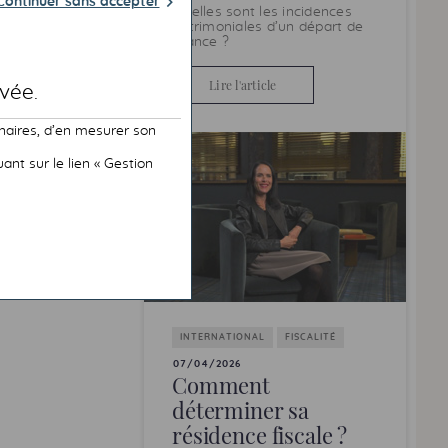
Continuer sans accepter
Quelles sont les incidences
patrimoniales d’un départ de
France ?
Lire l'article
vée.
naires, d’en mesurer son
nt sur le lien « Gestion
INTERNATIONAL
FISCALITÉ
07/04/2026
Comment
déterminer sa
résidence fiscale ?