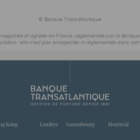
©
Banque Transatlantique
registrée et agréée en France, réglementée par la Banque C
ulation ; elle n’est pas enregistrée ni réglementée dans vot
ng Kong
Londres
Luxembourg
Montréal