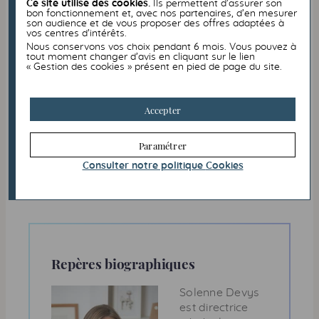
Ce site utilise des cookies.
Ils permettent d’assurer son
reverse, pour chacun de ses produits
bon fonctionnement et, avec nos partenaires, d’en mesurer
alimentaires vendus, une partie du montant à
son audience et de vous proposer des offres adaptées à
vos centres d’intérêts.
des associations telles que les Restos du Cœur
Nous conservons vos choix pendant 6 mois. Vous pouvez à
ou la Fondation des Femmes. C’est une nouvelle
tout moment changer d’avis en cliquant sur le lien
façon de consommer.
« Gestion des cookies » présent en pied de page du site.
Dernièrement, j’ai souhaité rejoindre le projet de
la Climate House et faire partie de cette
Accepter
aventure portée par 80 entrepreneurs
réunissant ONG, start-ups, chercheurs et
Paramétrer
entreprises. Nous avons ensemble conçu un lieu
de réflexion, d’action et de transmission autour
Consulter notre politique
Cookies
des enjeux environnementaux en plein cœur de
Paris. Je vous invite tous à aller la découvrir.
Repères biographiques
Solenne Devys
est directrice