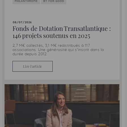
PHILANTHROPIE
BT FOR GOOD
08/07/2026
Fonds de Dotation Transatlantique :
146 projets soutenus en 2025
2,7 M€ collectés, 3,1 M€ redistribués à 117
associations. Une générosité qui s’inscrit dans la
durée depuis 2012.
Lire l'article