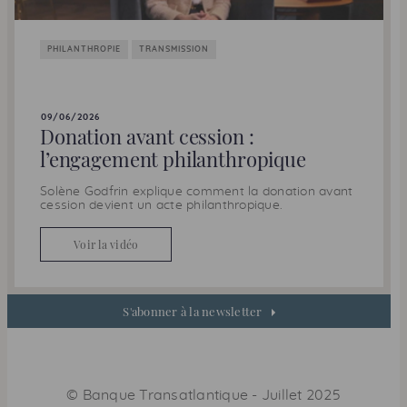
PHILANTHROPIE
TRANSMISSION
09/06/2026
Donation avant cession :
l’engagement philanthropique
Solène Godfrin explique comment la donation avant
cession devient un acte philanthropique.
Voir la vidéo
S'abonner à la newsletter
©
Banque Transatlantique
-
Juillet 2025