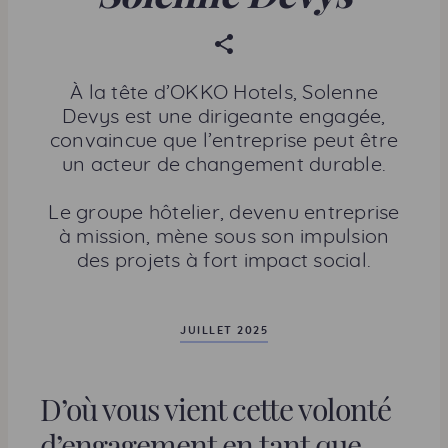
P
a
r
À la tête d’OKKO Hotels, Solenne
t
Devys est une dirigeante engagée,
a
convaincue que l’entreprise peut être
g
un acteur de changement durable.
e
r
Le groupe hôtelier, devenu entreprise
c
à mission, mène sous son impulsion
e
des projets à fort impact social.
t
t
e
JUILLET 2025
p
a
D’où vous vient cette volonté
g
e
d’engagement en tant que