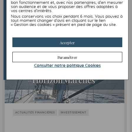
bon fonctionnement et, avec nos partenaires, d’en mesurer
L’objectif des banques centrales est de faire baisser
son audience et de vous proposer des offres adaptées à
l’inflation en ralentissant la croissance économique.
vos centres d’intérêts.
Nous conservons vos choix pendant 6 mois. Vous pouvez à
Quelles conséquences sur les marchés financiers,
tout moment changer d’avis en cliquant sur le lien
les taux de change, le crédit et l’épargne ?
« Gestion des cookies » présent en pied de page du site.
Voir la vidéo
Accepter
Paramétrer
Consulter notre politique
Cookies
ACTUALITÉS FINANCIÈRES
INVESTISSEMENT