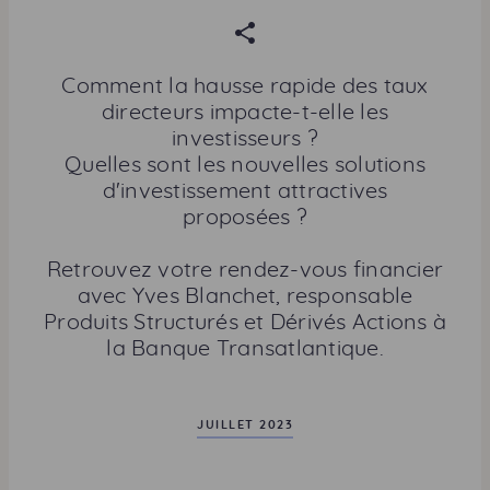
P
a
r
Comment la hausse rapide des taux
t
directeurs impacte-t-elle les
a
investisseurs ?
g
Quelles sont les nouvelles solutions
e
d'investissement attractives
r
proposées ?
c
e
Retrouvez votre rendez-vous financier
t
avec Yves Blanchet, responsable
t
Produits Structurés et Dérivés Actions à
e
la Banque Transatlantique.
p
a
g
JUILLET 2023
e