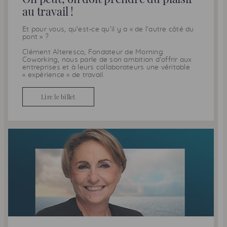
au travail !
Et pour vous, qu’est-ce qu’il y a « de l’autre côté du
pont » ?
Clément Alteresco, Fondateur de
Morning
Coworking
, nous parle de son ambition d’offrir aux
entreprises et à leurs collaborateurs une véritable
« expérience » de travail.
Lire le billet