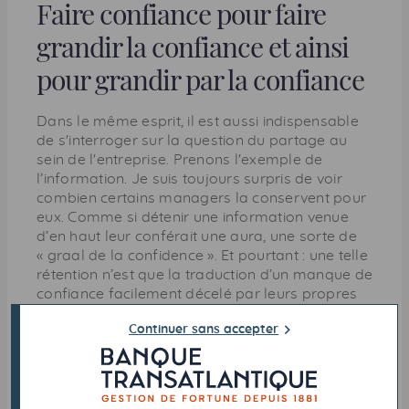
Faire confiance pour faire
grandir la confiance et ainsi
pour grandir par la confiance
Dans le même esprit, il est aussi indispensable
de s'interroger sur la question du partage au
sein de l'entreprise. Prenons l'exemple de
l’information. Je suis toujours surpris de voir
combien certains
managers
la conservent pour
eux. Comme si détenir une information venue
d’en haut leur conférait une aura, une sorte de
« graal de la confidence ». Et pourtant : une telle
rétention n’est que la traduction d’un manque de
confiance facilement décelé par leurs propres
collaborateurs.
Continuer sans accepter
Plus encore, je pense que chacun doit réfléchir
non pas tant à ce qu’il fait, mais à ce qu’il
pourrait « faire faire ». Non par volonté de
déléguer ce qui lui semblerait indigne. Loin de