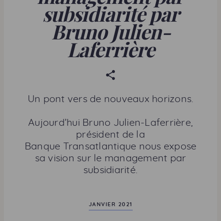
subsidiarité par
Bruno Julien-
Laferrière
P
a
r
Un pont vers de nouveaux horizons.
t
a
Aujourd’hui Bruno Julien-Laferrière,
g
président de la
e
Banque Transatlantique nous expose
r
sa vision sur le management par
c
subsidiarité.
e
t
t
JANVIER 2021
e