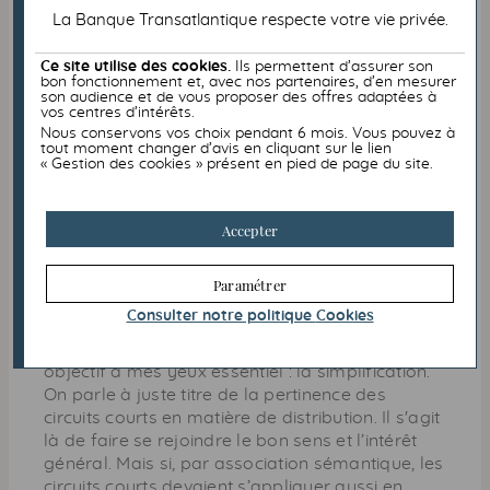
moi cette idée, étant convaincu qu’il n’y a pas de
La Banque Transatlantique respecte votre vie privée.
tâche indigne. Mais parce que, précisément,
c’est rendre sa dignité à son collaborateur ou à
Ce site utilise des cookies.
Ils permettent d’assurer son
sa collaboratrice que l’aider et l’encourager à
bon fonctionnement et, avec nos partenaires, d’en mesurer
son audience et de vous proposer des offres adaptées à
se surpasser, en faisant preuve d'esprit de
vos centres d’intérêts.
décision. En quelque sorte, faire confiance pour
Nous conservons vos choix pendant 6 mois. Vous pouvez à
faire grandir la confiance et ainsi faire grandir
tout moment changer d’avis en cliquant sur le lien
« Gestion des cookies » présent en pied de page du site.
par la confiance.
S'affranchir de l'inutile et
Accepter
rechercher la simplicité
Paramétrer
Consulter notre politique
Cookies
La subsidiarité est aussi un précieux
compagnon de route dans la marche vers un
objectif à mes yeux essentiel : la simplification.
On parle à juste titre de la pertinence des
circuits courts en matière de distribution. Il s'agit
là de faire se rejoindre le bon sens et l’intérêt
général. Mais si, par association sémantique, les
circuits courts devaient s’appliquer aussi en