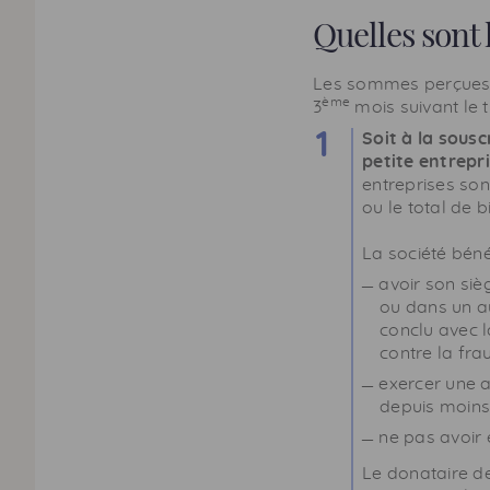
Quelles sont 
Les sommes perçues pa
ème
3
mois suivant le t
Soit à la sousc
petite entrepr
entreprises sont
ou le total de 
La société béné
avoir son siè
ou dans un a
conclu avec l
contre la fra
exercer une ac
depuis moins
ne pas avoir 
Le donataire de