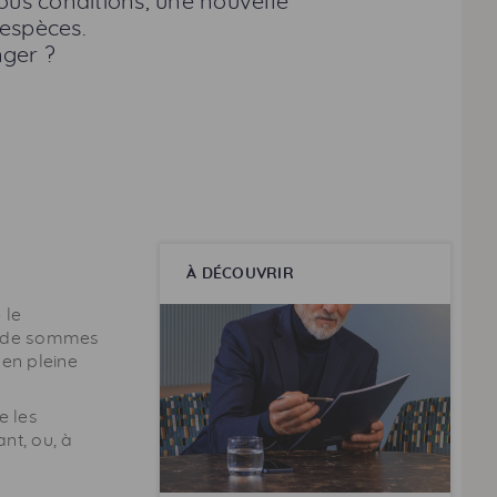
 sous conditions, une nouvelle
espèces.
nger ?
À DÉCOUVRIR
 le
ons de sommes
en pleine
e les
ant, ou, à