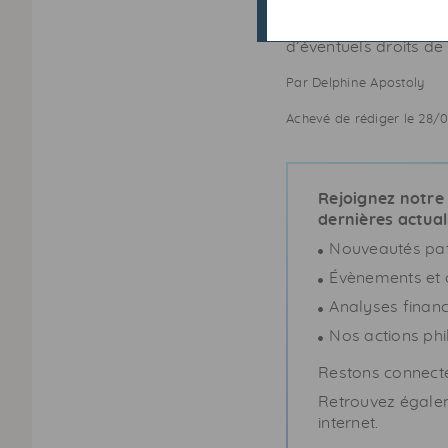
souhaitant aider leur
donation, il est indis
d’éventuels droits de
Par Delphine Apostoly
Achevé de rédiger le 28/
Rejoignez notre
dernières actual
Nouveautés patr
Évènements et c
Analyses financ
Nos actions phi
Restons connecté
Retrouvez égalem
internet.