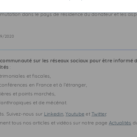
 descendance restée en France. Toutefois, avant d’effectuer
pensable de vérifier avec un conseil local si celle-ci générerai
 mutation dans le pays de résidence du donateur et les aspec
09/2020
 communauté sur les réseaux sociaux pour être informé 
ités
:
imoniales et fiscales,
onférences en France et à l’étranger,
ières et points marchés,
lanthropiques et de mécénat.
s. Suivez-nous sur
Linkedin
,
Youtube
et
Twitter
.
ent tous nos articles et vidéos sur notre page
Actualités
du