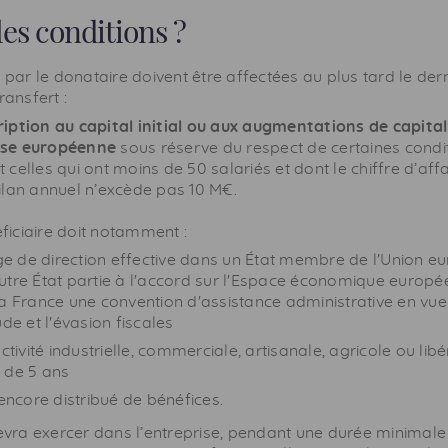
les conditions ?
r le donataire doivent être affectées au plus tard le dern
ransfert :
ription au capital initial ou aux augmentations de capital
ise européenne
sous réserve du respect de certaines condit
 celles qui ont moins de 50 salariés et dont le chiffre d’aff
bilan annuel n’excède pas 10 M€.
ficiaire doit notamment :
ge de direction effective dans un État membre de l'Union 
utre État partie à l'accord sur l'Espace économique europ
a France une convention d'assistance administrative en vue 
ude et l'évasion fiscales
tivité industrielle, commerciale, artisanale, agricole ou libé
 de 5 ans
encore distribué de bénéfices.
vra exercer dans l’entreprise, pendant une durée minimale 