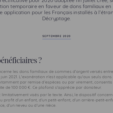
rectificative pour 2020 adoptée fin juillet crée,
tion temporaire en faveur de dons familiaux en 
e application pour les Français installés à l’étra
Décryptage.
SEPTEMBRE 2020
bénéficiaires ?
ncerne les dons familiaux de sommes d'argent versés entre
 30 juin 2021. L'exonération n'est applicable qu'aux seuls d
notamment par remise d’espèces ou par virement, consentis 
mite de 100 000 €. Ce plafond s'apprécie par donateur.
 limitativement visés par le texte. Ainsi, le dispositif concern
 profit d’un enfant, d’un petit-enfant, d’un arrière-petit-enf
e, d’un neveu ou d’une nièce.