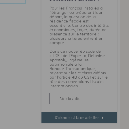
Pour les Français installés à
l’étranger ou préparant leur
départ, la question de la
résidence fiscale est
essentielle. Centre des intérêts
économiques, foyer, durée de
présence sur le territoire :
plusieurs critères entrent en
compte.
Dans ce nouvel épisode de
« L’Œil de l’Expert », Delphine
Apostoly, ingénieure
patrimoniale à la
Banque Transatlantique,
revient sur les critères définis
par l’article 4B du
CGI
et sur le
rôle des conventions fiscales
internationales.
Voir la vidéo
S'abonner à la newsletter