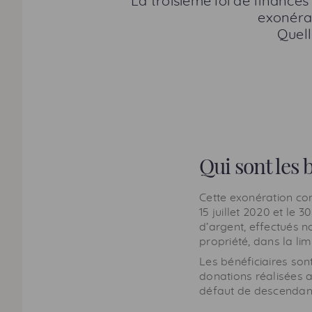
La troisième loi de finances 
exonéra
Quell
Qui sont les 
Cette exonération co
15 juillet 2020 et le
d’argent, effectués 
propriété, dans la li
Les bénéficiaires sont
donations réalisées au
défaut de descendanc