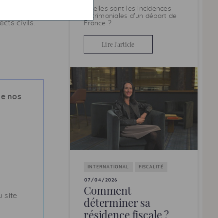
 une telle
Quelles sont les incidences
t
patrimoniales d’un départ de
ts civils.
France ?
Lire l'article
de nos
INTERNATIONAL
FISCALITÉ
07/04/2026
Comment
 site
déterminer sa
résidence fiscale ?