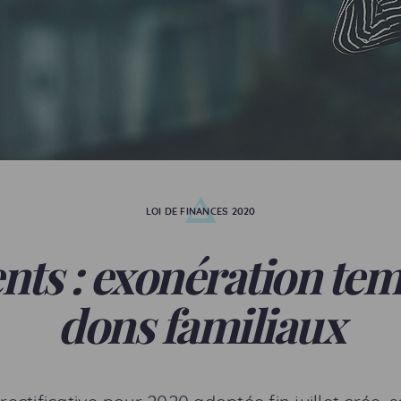
LOI DE FINANCES 2020
nts : exonération tem
dons familiaux