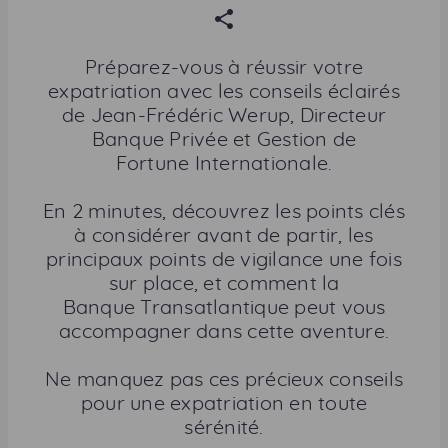
P
a
r
Préparez-vous à réussir votre
t
expatriation avec les conseils éclairés
a
de Jean-Frédéric Werup, Directeur
g
Banque Privée et Gestion de
e
Fortune Internationale.
r
c
En 2 minutes, découvrez les points clés
e
à considérer avant de partir, les
t
principaux points de vigilance une fois
t
sur place, et comment la
e
Banque Transatlantique peut vous
p
accompagner dans cette aventure.
a
g
Ne manquez pas ces précieux conseils
e
pour une expatriation en toute
sérénité.