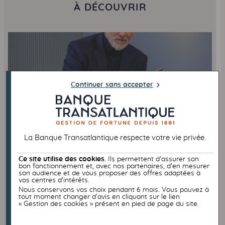
À DÉCOUVRIR
Continuer sans accepter
INTERNATIONAL
FISCALITÉ
La Banque Transatlantique respecte votre vie privée.
Ce site utilise des cookies.
Ils permettent d’assurer son
bon fonctionnement et, avec nos partenaires, d’en mesurer
son audience et de vous proposer des offres adaptées à
22/06/2026
Succession internationale : règles et
vos centres d’intérêts.
Nous conservons vos choix pendant 6 mois. Vous pouvez à
fiscalité
tout moment changer d’avis en cliquant sur le lien
« Gestion des cookies » présent en pied de page du site.
Les successions internationales peuvent se révéler
très complexes au plan civil comme au plan fiscal.