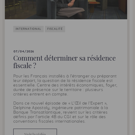
INTERNATIONAL
FISCALITÉ
07/04/2026
Comment déterminer sa résidence
fiscale ?
Pour les Français installés à l’étranger ou préparant
leur départ, la question de la résidence fiscale est
essentielle. Centre des intérêts économiques, foyer,
durée de présence sur le territoire : plusieurs
critères entrent en compte.
Dans ce nouvel épisode de « L’Œil de l’Expert »,
Delphine Apostoly, ingénieure patrimoniale à la
Banque Transatlantique, revient sur les critères
définis par l’article 4B du
CGI
et sur le rôle des
conventions fiscales internationales.
Voir la vidéo