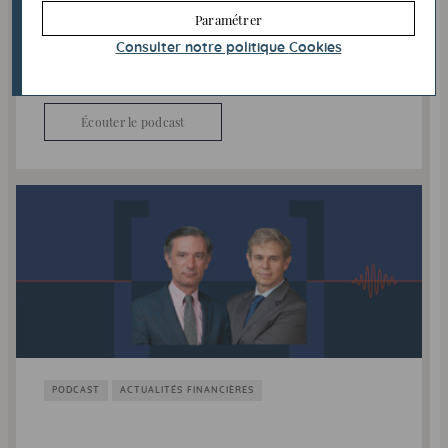
Paramétrer
Le Moyen-Orient rappelle combien l’énergie reste
un sujet clé pour l’économie mondiale.
Consulter notre politique
Cookies
Quels impacts pour l’inflation, les taux et les
marchés ?
Écouter le podcast
PODCAST
ACTUALITÉS FINANCIÈRES