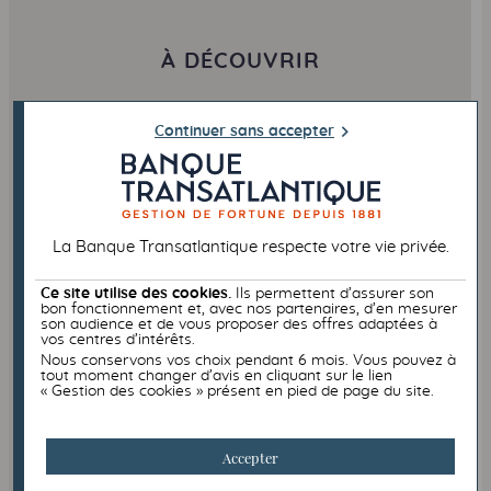
À DÉCOUVRIR
Continuer sans accepter
La Banque Transatlantique respecte votre vie privée.
Ce site utilise des cookies.
Ils permettent d’assurer son
bon fonctionnement et, avec nos partenaires, d’en mesurer
son audience et de vous proposer des offres adaptées à
vos centres d’intérêts.
PODCAST
ACTUALITÉS FINANCIÈRES
Nous conservons vos choix pendant 6 mois. Vous pouvez à
tout moment changer d’avis en cliquant sur le lien
« Gestion des cookies » présent en pied de page du site.
19/05/2026
Crise énergétique : Quels impacts
Accepter
sur vos investissements ?