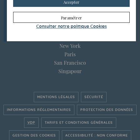
Accepter
Courtrai
Hong Kong
Paramétrer
Londres
Consulter notre politique
Cookies
Luxembourg
Montréal
New York
Paris
San Francisco
Singapour
MENTIONS LÉGALES
SÉCURITÉ
INFORMATIONS RÉGLEMENTAIRES
PROTECTION DES DONNÉES
VDP
TARIFS ET CONDITIONS GÉNÉRALES
GESTION DES COOKIES
ACCESSIBILITÉ : NON CONFORME