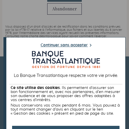
Vous disposez d'un droit d'accès et de rectification dans les conditions prévues
par la loi n°78-17 relative à l'informatique, aux fichiers et aux libertés du 6 janvier
1978, par l'intermédiaire des services ayant recueilli les présentes informations.
Consultez notre charte déontologique pour savoir comment l'exercer.
Continuer sans accepter
La Banque Transatlantique respecte votre vie privée.
Ce site utilise des cookies.
Ils permettent d’assurer son
bon fonctionnement et, avec nos partenaires, d’en mesurer
son audience et de vous proposer des offres adaptées à
vos centres d’intérêts.
Nous conservons vos choix pendant 6 mois. Vous pouvez à
tout moment changer d’avis en cliquant sur le lien
« Gestion des cookies » présent en pied de page du site.
Boston
Bruxelles