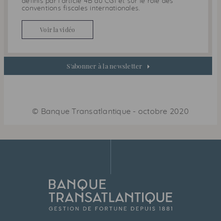
définis par l’article 4B du
CGI
et sur le rôle des
conventions fiscales internationales.
Voir la vidéo
S'abonner à la newsletter
©
Banque Transatlantique
-
octobre 2020