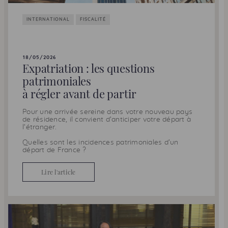
INTERNATIONAL
FISCALITÉ
18/05/2026
Expatriation : les questions
patrimoniales
à régler avant de partir
Pour une arrivée sereine dans votre nouveau pays
de résidence, il convient d’anticiper votre départ à
l’étranger.
Quelles sont les incidences patrimoniales d’un
départ de France ?
Lire l'article