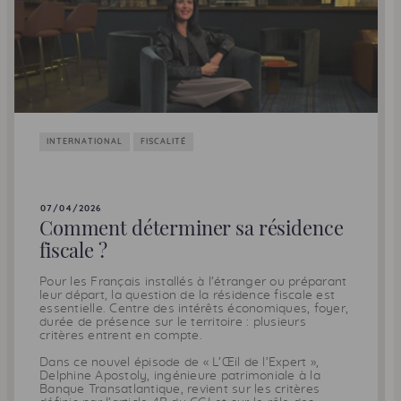
INTERNATIONAL
FISCALITÉ
07/04/2026
Comment déterminer sa résidence
fiscale ?
Pour les Français installés à l’étranger ou préparant
leur départ, la question de la résidence fiscale est
essentielle. Centre des intérêts économiques, foyer,
durée de présence sur le territoire : plusieurs
critères entrent en compte.
Dans ce nouvel épisode de « L’Œil de l’Expert »,
Delphine Apostoly, ingénieure patrimoniale à la
Banque Transatlantique, revient sur les critères