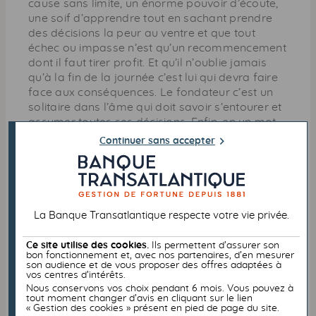
cause sans limite, un énorme pouvoir d’écoute,
une soif d’apprendre tout en sachant prendre
des décisions la peur au ventre et que tout
échec ou impasse n’est qu’un recommencement
dont il faut tirer profit. Et qu’il n’oublie jamais
qu’à la fin de la journée c’est lui qui devra faire
face aux conséquences. Le fondateur c’est un
solitaire dans l’âme qui doit savoir s’entourer et
assumer toutes ses décisions. Enfin, en un mot,
résilience, résilience, résilience c’est la clé du
Continuer sans accepter
succès.
Pouvez-vous donner le nom
de deux dirigeants inspirants
La Banque Transatlantique respecte votre vie privée.
sur les thèmes de l’innovation
Ce site utilise des cookies.
Ils permettent d’assurer son
bon fonctionnement et, avec nos partenaires, d’en mesurer
et de l’international ?
son audience et de vous proposer des offres adaptées à
vos centres d’intérêts.
Nous conservons vos choix pendant 6 mois. Vous pouvez à
tout moment changer d’avis en cliquant sur le lien
Sur l’innovation
: Éric Scotto, le fondateur de
« Gestion des cookies » présent en pied de page du site.