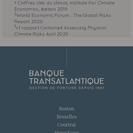
1
Chiffres clés du climat,
Institute For Climate
Economics
, édition 2019
2
World Economic Forum : The Global Risks
Report 2020
3
cf rapport
Carbone4 Assessing Physical
Climate Risks Avril 2020
Boston
Bruxelles
Courtrai
Hong Kong