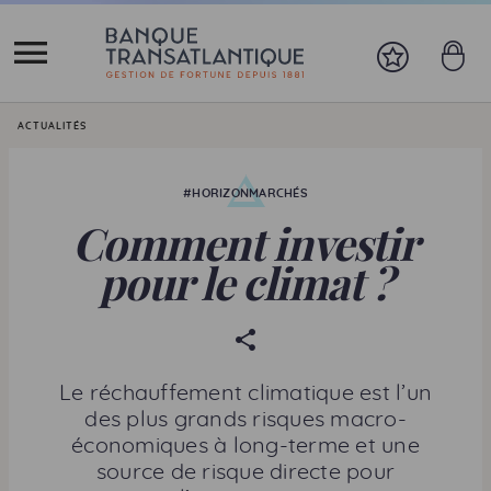
Vous êtes ici:
ACTUALITÉS
#HORIZONMARCHÉS
Comment investir
pour le climat ?
P
a
r
Le réchauffement climatique est l’un
t
des plus grands risques macro-
a
économiques à long-terme et une
g
source de risque directe pour