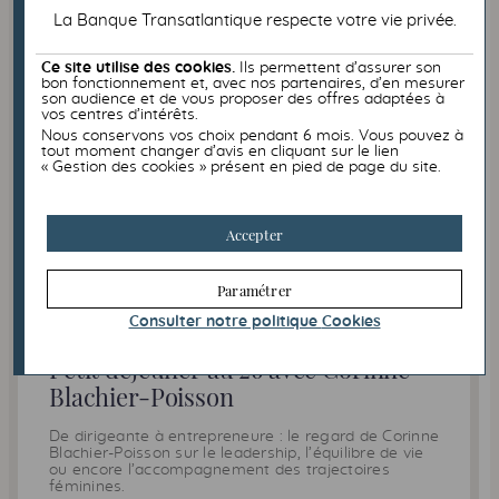
La Banque Transatlantique respecte votre vie privée.
Ce site utilise des cookies.
Ils permettent d’assurer son
bon fonctionnement et, avec nos partenaires, d’en mesurer
son audience et de vous proposer des offres adaptées à
vos centres d’intérêts.
Nous conservons vos choix pendant 6 mois. Vous pouvez à
tout moment changer d’avis en cliquant sur le lien
« Gestion des cookies » présent en pied de page du site.
Accepter
TRANSMISSION
Paramétrer
Consulter notre politique
Cookies
02/06/2026
Petit déjeuner au 26 avec Corinne
Blachier-Poisson
De dirigeante à entrepreneure : le regard de Corinne
Blachier-Poisson sur le leadership, l’équilibre de vie
ou encore l’accompagnement des trajectoires
féminines.