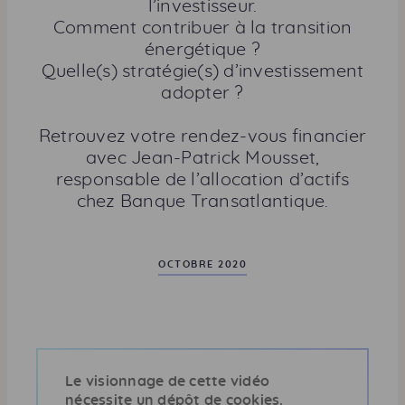
e
l’investisseur.
r
Comment contribuer à la transition
c
énergétique ?
e
Quelle(s) stratégie(s) d’investissement
t
adopter ?
t
e
Retrouvez votre rendez-vous financier
p
avec Jean-Patrick Mousset,
a
responsable de l’allocation d’actifs
g
chez Banque Transatlantique.
e
OCTOBRE 2020
Le visionnage de cette vidéo
nécessite un dépôt de cookies.