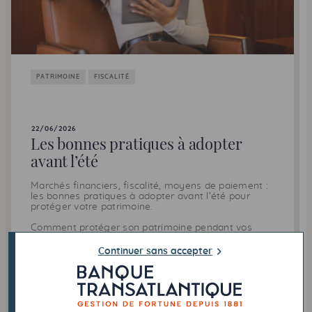
PATRIMOINE
FISCALITÉ
22/06/2026
Les bonnes pratiques à adopter
avant l’été
Marchés financiers, fiscalité, moyens de paiement :
les bonnes pratiques à adopter avant l’été pour
protéger votre patrimoine.
Comment protéger son patrimoine pendant vos
vacances ?
Continuer sans accepter
Quels moyens de paiement privilégier à l’étranger ?
Lire l'article