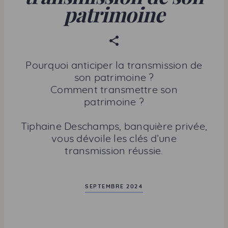
patrimoine
P
a
r
Pourquoi anticiper la transmission de
t
son patrimoine ?
a
Comment transmettre son
g
patrimoine ?
e
r
Tiphaine Deschamps, banquière privée,
c
vous dévoile les clés d’une
e
transmission réussie.
t
t
e
SEPTEMBRE 2024
p
a
g