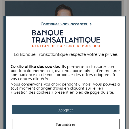
Continuer sans accepter
La Banque Transatlantique respecte votre vie privée.
2 MINUTES POUR
PHILANTHROPIE
Ce site utilise des cookies.
Ils permettent d’assurer son
bon fonctionnement et, avec nos partenaires, d’en mesurer
son audience et de vous proposer des offres adaptées à
vos centres d’intérêts.
17/12/2024
Nous conservons vos choix pendant 6 mois. Vous pouvez à
Donner du sens à ses engagements
tout moment changer d’avis en cliquant sur le lien
« Gestion des cookies » présent en pied de page du site.
Et si la philanthropie était la clé ?
Quand se lancer ? Pourquoi ? Comment ?
Accepter
En 2 minutes, explorez les étapes essentielles pour
transformer vos aspirations en actions impactantes.
Paramétrer