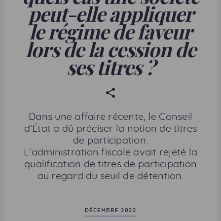
peut-elle appliquer
le régime de faveur
lors de la cession de
ses titres ?
P
a
r
Dans une affaire récente, le Conseil
t
d’État a dû préciser la notion de titres
a
de participation.
g
L’administration fiscale avait rejeté la
e
qualification de titres de participation
r
au regard du seuil de détention.
c
e
t
DÉCEMBRE 2022