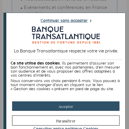
Évènements et conférences en France
et à l’étranger,
Continuer sans accepter
Analyses financières et points
marchés,
Nos actions philanthropiques et de
mécénat
La Banque Transatlantique respecte votre vie privée.
Restons connectés. Suivez-nous sur
LinkedIn
,
Youtube
,
Facebook
et
Twitter
.
Ce site utilise des cookies.
Ils permettent d’assurer son
Retrouvez également tous nos articles
bon fonctionnement et, avec nos partenaires, d’en mesurer
son audience et de vous proposer des offres adaptées à
et vidéos sur notre page
Actualités
du
vos centres d’intérêts.
site internet.
Nous conservons vos choix pendant 6 mois. Vous pouvez à
tout moment changer d’avis en cliquant sur le lien
« Gestion des cookies » présent en pied de page du site.
LinkedIn
Youtube
Accepter
Paramétrer
FISCALITÉ
ENTREPRISE
JURIDIQUE
Consulter notre politique
Cookies