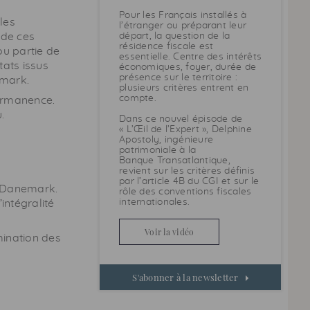
Pour les Français installés à
les
l’étranger ou préparant leur
 de ces
départ, la question de la
résidence fiscale est
 ou partie de
essentielle. Centre des intérêts
tats issus
économiques, foyer, durée de
présence sur le territoire :
emark.
plusieurs critères entrent en
compte.
permanence.
.
Dans ce nouvel épisode de
« L’Œil de l’Expert », Delphine
Apostoly, ingénieure
patrimoniale à la
Banque Transatlantique,
revient sur les critères définis
par l’article 4B du
CGI
et sur le
le Danemark.
rôle des conventions fiscales
internationales.
intégralité
Voir la vidéo
ination des
S'abonner à la newsletter