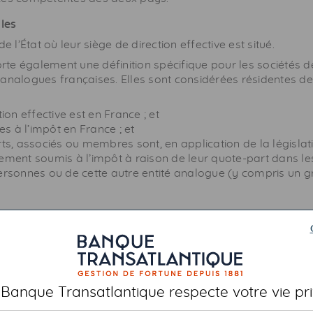
les
e l’État où leur siège de direction effective est situé.
te également une définition spécifique pour les sociétés d
 analogues françaises. Elles sont considérées résidentes d
tion effective est en France ; et
ies à l’impôt en France ; et
rts, associés ou membres sont, en application de la législati
ement soumis à l’impôt à raison de leur quote-part dans le
personnes ou de cette autre entité analogue (y compris un
s personnes physiques
rovenant d’un emploi salarié sont, de façon classique, im
 Banque Transatlantique respecte votre vie pri
ice de l’activité professionnelle (sauf cas de missions tempo