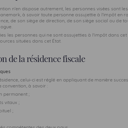
tion n’en dispose autrement, les personnes visées sont les
anemark, à savoir toute personne assujettie à l'impôt en r
ence, de son siège de direction, de son siège social ou de to
logue.
s les personnes qui ne sont assujetties à l'impôt dans cet
ources situées dans cet État.
 de la résidence fiscale
iques
résidence, celui-ci est réglé en appliquant de manière succes
a convention, à savoir :
on permanent ;
s vitaux ;
ituel ;
ités compétentes des deux pays.