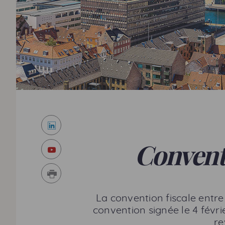
LinkedIn
Youtube
Convent
Imprimer
La convention fiscale entr
convention signée le 4 févri
re