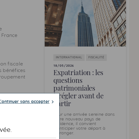
e
e France
INTERNATIONAL
FISCALITÉ
on fiscale
18/05/2026
Expatriation : les
s bénéfices
 groupement
questions
patrimoniales
à régler avant de
partir
Continuer sans accepter
Pour une arrivée sereine dans
votre nouveau pays de
résidence, il convient
posables
d’anticiper votre départ à
vée.
raires).
l’étranger.