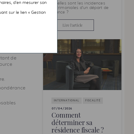
dont la
naires, d’en mesurer son
Quelles sont les incidences
patrimoniales d’un départ de
France ?
nt sur le lien « Gestion
ions.
Lire l'article
.
uvent
éder 15% du
étant de
source
re.
épondérance
INTERNATIONAL
FISCALITÉ
osables
07/04/2026
Comment
déterminer sa
résidence fiscale ?