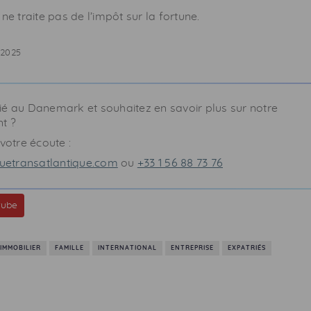
ne traite pas de l’impôt sur la fortune.
/2025
ié au Danemark et souhaitez en savoir plus sur notre
t ?
otre écoute :
etransatlantique.com
ou
+33 1 56 88 73 76
tube
IMMOBILIER
FAMILLE
INTERNATIONAL
ENTREPRISE
EXPATRIÉS