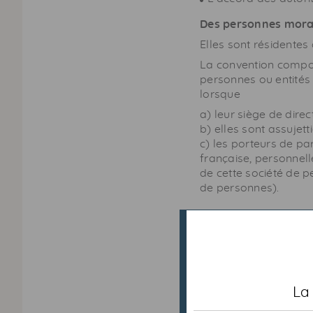
Des personnes mora
Elles sont résidentes d
La convention compor
personnes ou entités
lorsque
a) leur siège de direc
b) elles sont assujett
c) les porteurs de pa
française, personnell
de cette société de 
de personnes).
Fiscalité de
Revenus d’activité :
Les rémunérations p
La
dans l’État d’exerc