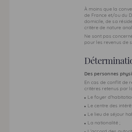
À moins que la conven
de France et/ou du D
domicile, de sa résid
critère de nature ana
Ne sont pas concernée
pour les revenus de s
Détermination
Des personnes phys
En cas de conflit de 
critères retenus par l
Le foyer d’habitati
Le centre des intérêt
Le lieu de séjour hab
La nationalité ;
L’accord des autor