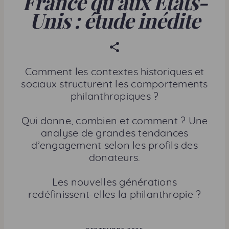
France qu’aux États-
Unis : étude inédite
P
a
r
Comment les contextes historiques et
t
sociaux structurent les comportements
a
philanthropiques ?
g
e
Qui donne, combien et comment ? Une
r
analyse de grandes tendances
c
d’engagement selon les profils des
e
donateurs.
t
t
Les nouvelles générations
e
redéfinissent-elles la philanthropie ?
p
a