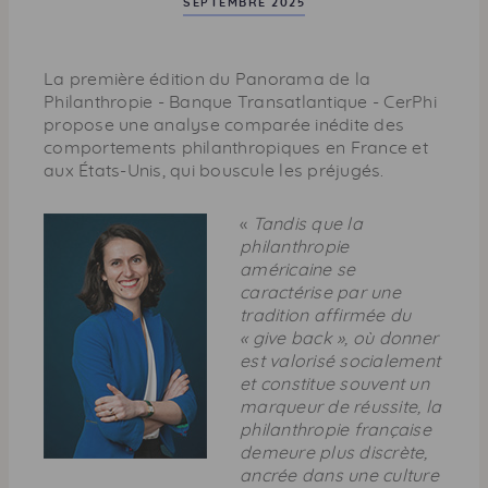
g
SEPTEMBRE 2025
e
La première édition du Panorama de la
Philanthropie - Banque Transatlantique - CerPhi
propose une analyse comparée inédite des
comportements philanthropiques en France et
aux États-Unis, qui bouscule les préjugés.
«
Tandis que la
philanthropie
américaine se
caractérise par une
tradition affirmée du
«
give back
», où donner
est valorisé socialement
et constitue souvent un
marqueur de réussite, la
philanthropie française
demeure plus discrète,
ancrée dans une culture