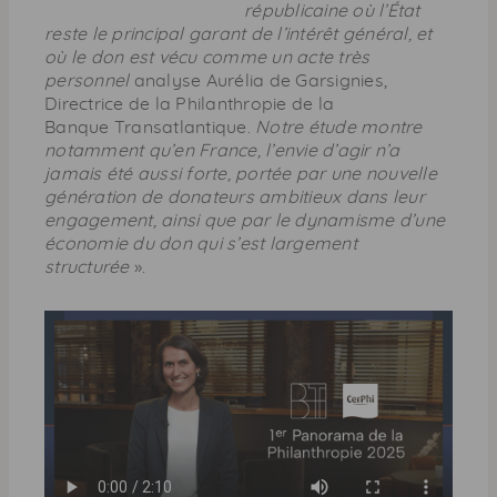
républicaine où l’État
reste le principal garant de l’intérêt général, et
où le don est vécu comme un acte très
personnel
analyse Aurélia de Garsignies,
Directrice de la Philanthropie de la
Banque Transatlantique.
Notre étude montre
notamment qu’en France, l’envie d’agir n’a
jamais été aussi forte, portée par une nouvelle
génération de donateurs ambitieux dans leur
engagement, ainsi que par le dynamisme d’une
économie du don qui s’est largement
structurée
».