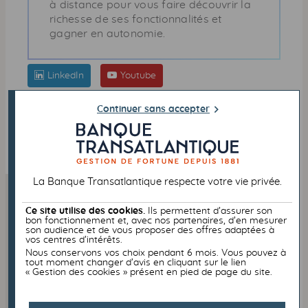
à distance pour vous faire découvrir la
richesse de ses fonctionnalités et
gagner en autonomie.
LinkedIn
Youtube
Continuer sans accepter
LA MINUTE DIGITALE
PREMIERE CONNEXION
BANQUE À DISTANCE
QUOTIDIEN
VIDEO
La Banque Transatlantique respecte votre vie privée.
Ce site utilise des cookies.
Ils permettent d’assurer son
À DÉCOUVRIR
bon fonctionnement et, avec nos partenaires, d’en mesurer
son audience et de vous proposer des offres adaptées à
vos centres d’intérêts.
Nous conservons vos choix pendant 6 mois. Vous pouvez à
tout moment changer d’avis en cliquant sur le lien
« Gestion des cookies » présent en pied de page du site.