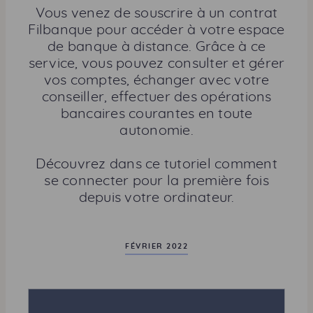
r
Vous venez de souscrire à un contrat
t
Filbanque pour accéder à votre espace
a
de banque à distance. Grâce à ce
g
service, vous pouvez consulter et gérer
e
vos comptes, échanger avec votre
r
conseiller, effectuer des opérations
c
bancaires courantes en toute
e
autonomie.
t
t
Découvrez dans ce tutoriel comment
e
se connecter pour la première fois
p
depuis votre ordinateur.
a
g
e
FÉVRIER 2022