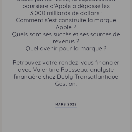
t
boursière d’
Apple
a dépassé les
a
3 000 milliards de dollars :
g
Comment s’est construite la marque
e
Apple
?
r
Quels sont ses succès et ses sources de
c
revenus ?
e
Quel avenir pour la marque ?
t
t
Retrouvez votre rendez-vous financier
e
avec Valentine Rousseau, analyste
p
financière chez Dubly Transatlantique
a
Gestion.
g
e
MARS 2022