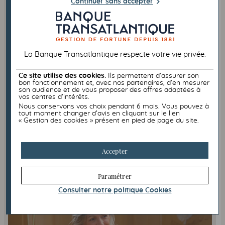
Continuer sans accepter
PATRIMOINE
FISCALITÉ
22/06/2026
Les bonnes pratiques à adopter
La Banque Transatlantique respecte votre vie privée.
avant l’été
Ce site utilise des cookies.
Ils permettent d’assurer son
Marchés financiers, fiscalité, moyens de paiement :
bon fonctionnement et, avec nos partenaires, d’en mesurer
les bonnes pratiques à adopter avant l’été pour
son audience et de vous proposer des offres adaptées à
protéger votre patrimoine.
vos centres d’intérêts.
Nous conservons vos choix pendant 6 mois. Vous pouvez à
Comment protéger son patrimoine pendant vos
tout moment changer d’avis en cliquant sur le lien
vacances ?
« Gestion des cookies » présent en pied de page du site.
Quels moyens de paiement privilégier à l’étranger ?
Accepter
Lire l'article
Paramétrer
Consulter notre politique
Cookies