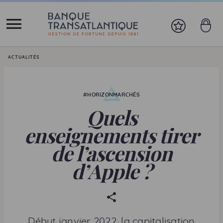
Vous êtes ici:
ACTUALITÉS
#HORIZONMARCHÉS
Quels
enseignements tirer
de l’ascension
d’
Apple
?
P
a
r
Début janvier 2022, la capitalisation