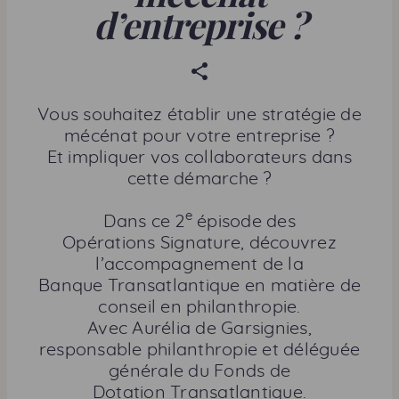
d’entreprise ?
P
a
r
Vous souhaitez établir une stratégie de
t
mécénat pour votre entreprise ?
a
Et impliquer vos collaborateurs dans
g
cette démarche ?
e
r
e
Dans ce 2
épisode des
c
Opérations Signature, découvrez
e
l’accompagnement de la
t
Banque Transatlantique en matière de
t
conseil en philanthropie.
e
Avec Aurélia de Garsignies,
p
responsable philanthropie et déléguée
a
générale du Fonds de
g
Dotation Transatlantique.