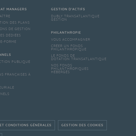
IAT MANAGERS
GESTION D'ACTIFS
AÎTRE
DUBLY TRANSATLANTIQUE
GESTION
TION DES PLANS
ONS DE GESTION
PHILANTHROPIE
ES DÉDIÉES
VOUS ACCOMPAGNER
TE-FORME
CRÉER UN FONDS
PHILANTHROPIQUE
NNELS
LE FONDS DE
DOTATION TRANSATLANTIQUE
CTION PUBLIQUE
NOS FONDS
PHILANTHROPIQUES
HÉBERGÉS
NS FRANÇAISES À
EURIALE
NNELS
 ET CONDITIONS GÉNÉRALES
GESTION DES COOKIES