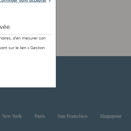
Continuer sans accepter
vée.
naires, d’en mesurer son
nt sur le lien « Gestion
New York
Paris
San Francisco
Singapour