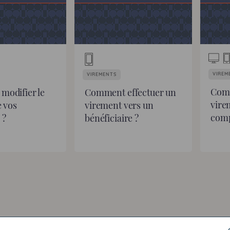
VIREM
VIREMENTS
Comm
odifier le
Comment effectuer un
vire
e vos
virement vers un
comp
 ?
bénéficiaire ?