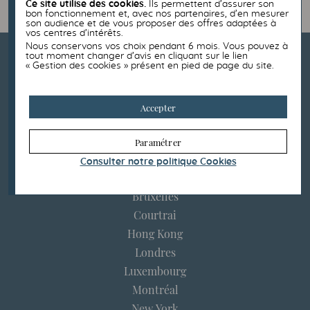
Ce site utilise des cookies.
Ils permettent d’assurer son
bon fonctionnement et, avec nos partenaires, d’en mesurer
son audience et de vous proposer des offres adaptées à
vos centres d’intérêts.
Nous conservons vos choix pendant 6 mois. Vous pouvez à
tout moment changer d’avis en cliquant sur le lien
« Gestion des cookies » présent en pied de page du site.
Accepter
Paramétrer
Consulter notre politique
Cookies
Boston
Bruxelles
Courtrai
Hong Kong
Londres
Luxembourg
Montréal
New York