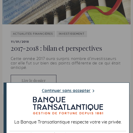
ACTUALITÉS FINANCIÈRES
INVESTISSEMENT
11/01/2018
2017-2018 : bilan et perspectives
Cette année 2017 aura surpris nombre d’investisseurs
car elle fut sur bien des points différente de ce qui était
anticipé.
Lire le dossier
Continuer sans accepter
1
2
3
4
5
6
7
8
9
10
11
12
13
14
15
16
17
La Banque Transatlantique respecte votre vie privée.
18
19
20