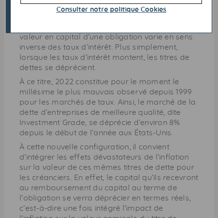
Consulter notre politique
Cookies
Cette configuration est plus que défavorable
pour les investisseurs obligataires. En effet, la
valeur en capital d’une obligation varie en sens
inverse des taux d’intérêt. Plus simplement,
lorsque les taux d’intérêt montent, les titres de
dettes se déprécient.
À ce titre, 2022 constitue pour le moment le
millésime le plus mauvais observé depuis 1999
pour les marchés de taux. Ainsi, le marché de la
dette d’entreprises de meilleure qualité, dite
Investment Grade, se déprécie d’environ 8%
depuis le début de l’année aux États-Unis.
À cette nouvelle configuration, il convient
d’intégrer les effets dévastateurs de l’inflation
sur la valeur de ces mêmes titres de dette pour
les créanciers. En effet, le capital qu’ils recevront
au remboursement du capital au terme de
l’obligation se verra déprécier en termes réels,
c’est-à-dire une fois intégré l’impact de