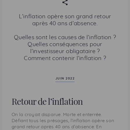
P
a
r
L’inflation opère son grand retour
t
après 40 ans d’absence.
a
g
Quelles sont les causes de l’inflation ?
e
Quelles conséquences pour
r
l’investisseur obligataire ?
c
Comment contenir l’inflation ?
e
t
t
JUIN 2022
e
p
Retour de l’inflation
a
g
e
On la croyait disparue. Morte et enterrée.
Défiant tous les présages, l’inflation opère son
grand retour après 40 ans d’absence. En