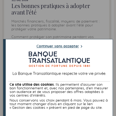
22/06/2026
Les bonnes pratiques à adopter
avant l’été
Marchés financiers, fiscalité, moyens de paiement :
les bonnes pratiques à adopter avant l’été pour
protéger votre patrimoine.
Comment protéger son patrimoine pendant vos
vacances ?
Continuer sans accepter
Quels moyens de paiement privilégier à l’étranger ?
Lire l'article
La Banque Transatlantique respecte votre vie privée.
Ce site utilise des cookies.
Ils permettent d’assurer son
bon fonctionnement et, avec nos partenaires, d’en mesurer
son audience et de vous proposer des offres adaptées à
vos centres d’intérêts.
Nous conservons vos choix pendant 6 mois. Vous pouvez à
tout moment changer d’avis en cliquant sur le lien
« Gestion des cookies » présent en pied de page du site.