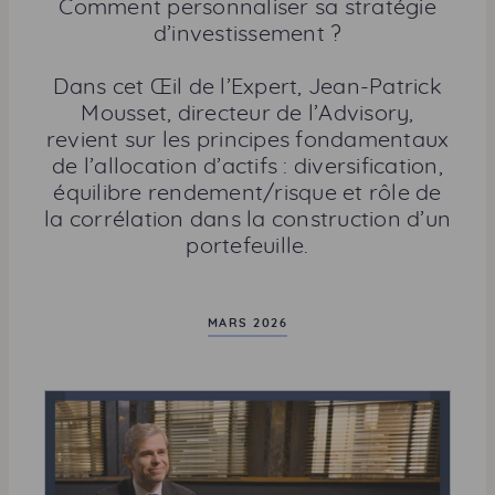
a
Comment personnaliser sa stratégie
g
d’investissement ?
e
r
Dans cet Œil de l’Expert, Jean-Patrick
c
Mousset, directeur de l’Advisory,
e
revient sur les principes fondamentaux
t
de l’allocation d’actifs : diversification,
t
équilibre rendement/risque et rôle de
e
la corrélation dans la construction d’un
p
portefeuille.
a
g
e
MARS 2026