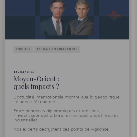
PODCAST
ACTUALITÉS FINANCIÈRES
14/04/2026
Moyen-Orient :
quels impacts ?
L'actualité internationale montre que la géopolitique
influence l'économie.
Entre annonces diplomatiques et tensions,
l'investisseur doit arbitrer entre réactions et réalités
industrielles.
Nos experts décryptent ces points de vigilance.