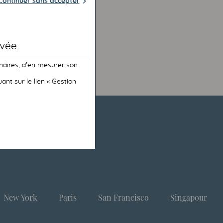
Continuer sans accepter
vée.
naires, d’en mesurer son
nt sur le lien « Gestion
New York
Paris
San Francisco
Singapour