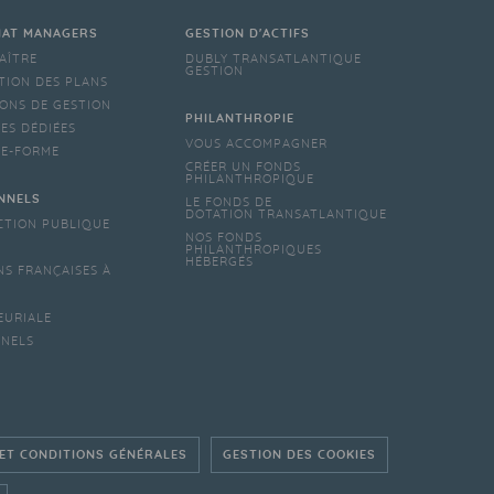
IAT MANAGERS
GESTION D'ACTIFS
AÎTRE
DUBLY TRANSATLANTIQUE
GESTION
TION DES PLANS
ONS DE GESTION
PHILANTHROPIE
ES DÉDIÉES
VOUS ACCOMPAGNER
TE-FORME
CRÉER UN FONDS
PHILANTHROPIQUE
NNELS
LE FONDS DE
DOTATION TRANSATLANTIQUE
CTION PUBLIQUE
NOS FONDS
PHILANTHROPIQUES
HÉBERGÉS
NS FRANÇAISES À
EURIALE
NNELS
 ET CONDITIONS GÉNÉRALES
GESTION DES COOKIES