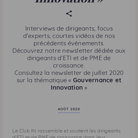
P
a
r
Interviews de dirigeants, focus
t
d’experts, courtes vidéos de nos
a
précédents événements.
g
Découvrez notre newsletter dédiée aux
e
dirigeants d’
ETI
et de
PME
de
r
croissance.
c
Consultez la newsletter de juillet 2020
e
sur la thématique «
Gouvernance et
t
Innovation
»
t
e
p
AOÛT 2020
a
g
e
Le Club IN rassemble et soutient les dirigeants
d’
ETI
et de
PME
de croissance dans leur