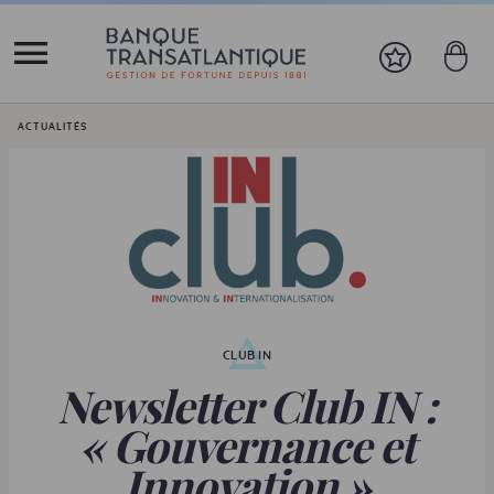
Vous êtes ici:
ACTUALITÉS
CLUB IN
Newsletter Club IN :
« Gouvernance et
Innovation »