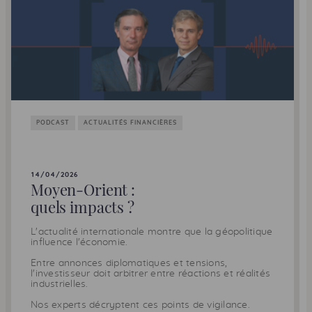
PODCAST
ACTUALITÉS FINANCIÈRES
14/04/2026
Moyen-Orient :
quels impacts ?
L'actualité internationale montre que la géopolitique
influence l'économie.
Entre annonces diplomatiques et tensions,
l'investisseur doit arbitrer entre réactions et réalités
industrielles.
Nos experts décryptent ces points de vigilance.