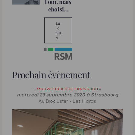
l oui, mais
choisi...
Lir
e
plu
s...
Prochain évènement
«
Gouvernance et innovation
»
mercredi 23 septembre 2020 à Strasbourg
Au Biocluster - Les Haras