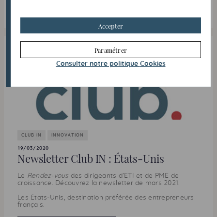
Lire l'article
Accepter
Paramétrer
Consulter notre politique
Cookies
CLUB IN
INNOVATION
19/03/2020
Newsletter Club IN : États-Unis
Le
Rendez-vous
des dirigeants d’
ETI
et de
PME
de
croissance. Découvrez la newsletter de mars 2021.
Les États-Unis, destination préférée des entrepreneurs
français.