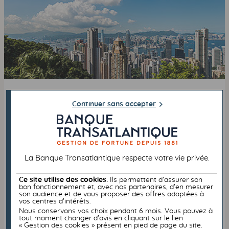
INTERNATIONAL
FISCALITÉ
Continuer sans accepter
22/03/2021
Rappel non-résidents : convention
fiscale France-Hong Kong
Quelles sont les incidences fiscales d'une expatriation à
La Banque Transatlantique respecte votre vie privée.
Hong Kong ?
La convention fiscale franco-hongkongaise s’applique
Ce site utilise des cookies.
Ils permettent d’assurer son
er
en France depuis le 1
janvier 2012 et à Hong-Kong
bon fonctionnement et, avec nos partenaires, d’en mesurer
er
depuis le 1
avril 2012.
son audience et de vous proposer des offres adaptées à
vos centres d’intérêts.
Découvrez les principales dispositions pour les
Nous conservons vos choix pendant 6 mois. Vous pouvez à
personnes physiques et morales.
tout moment changer d’avis en cliquant sur le lien
« Gestion des cookies » présent en pied de page du site.