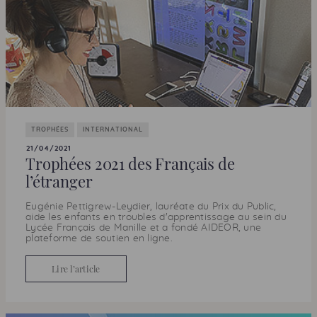
TROPHÉES
INTERNATIONAL
21/04/2021
Trophées 2021 des Français de
l’étranger
Eugénie Pettigrew-Leydier, lauréate du Prix du Public,
aide les enfants en troubles d'apprentissage au sein du
Lycée Français de Manille et a fondé
AIDEOR
, une
plateforme de soutien en ligne.
Lire l’article