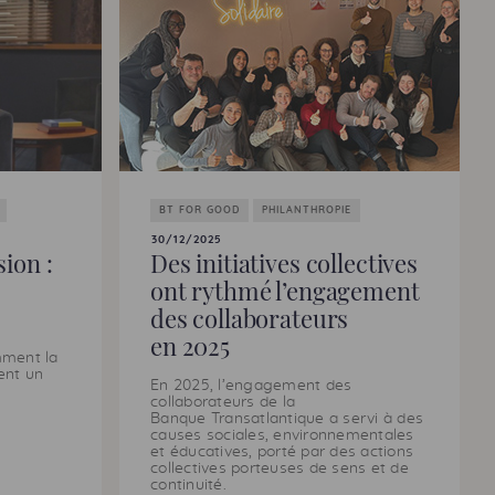
BT FOR GOOD
PHILANTHROPIE
30/12/2025
ion :
Des initiatives collectives
ont rythmé l’engagement
des collaborateurs
en 2025
mment la
ent un
En 2025, l’engagement des
collaborateurs de la
Banque Transatlantique a servi à des
causes sociales, environnementales
et éducatives, porté par des actions
collectives porteuses de sens et de
continuité.