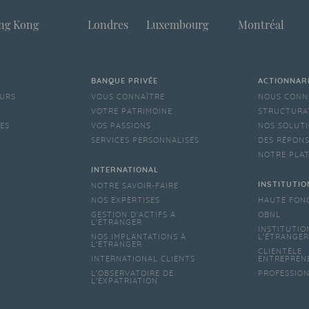
ng Kong
Londres
Luxembourg
Montréal
BANQUE PRIVÉE
ACTIONNAR
EURS
VOUS CONNAÎTRE
NOUS CONN
VOTRE PATRIMOINE
STRUCTURA
LES
VOS PASSIONS
NOS SOLUTI
SERVICES PERSONNALISÉS
DES RÉPONS
NOTRE PLA
INTERNATIONAL
INSTITUTIO
NOTRE SAVOIR-FAIRE
NOS EXPERTISES
HAUTE FON
GESTION D'ACTIFS À
OBNL
L'ÉTRANGER
INSTITUTIO
NOS IMPLANTATIONS À
L'ÉTRANGER
L’ÉTRANGER
CLIENTÈLE
INTERNATIONAL CLIENTS
ENTREPREN
L'OBSERVATOIRE DE
PROFESSIO
L'EXPATRIATION