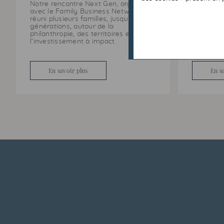
Notre rencontre Next Gen, organisée
Caritas F
avec le Family Business Network, a
réuni plusieurs familles, jusqu’à trois
Sa vocati
générations, autour de la
aux soin
philanthropie, des territoires et de
précarité 
l’investissement à impact.
de publics
En savoir plus
En s