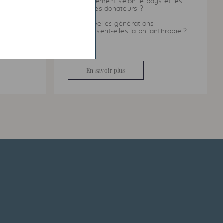
d’engagement selon le pays et les
etit
profils des donateurs ?
Les nouvelles générations
 Dotation
redéfinissent-elles la philanthropie ?
é à faire
ts à
nementale.
En savoir plus