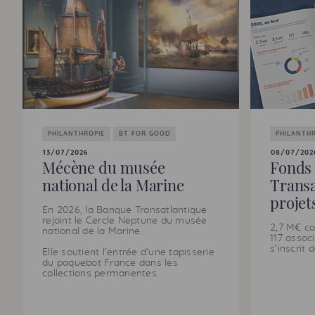
PHILANTHROPIE
BT FOR GOOD
PHILANTH
13/07/2026
08/07/202
Mécène du musée
Fonds 
national de la Marine
Transa
projet
En 2026, la Banque Transatlantique
rejoint le Cercle Neptune du musée
2,7 M€ co
national de la Marine.
117 assoc
s’inscrit 
Elle soutient l’entrée d’une tapisserie
du paquebot France dans les
collections permanentes.