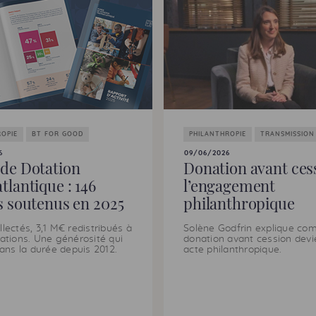
ROPIE
BT FOR GOOD
PHILANTHROPIE
TRANSMISSION
6
09/06/2026
de Dotation
Donation avant cess
tlantique : 146
l’engagement
s soutenus en 2025
philanthropique
llectés, 3,1 M€ redistribués à
Solène Godfrin explique co
iations. Une générosité qui
donation avant cession devi
dans la durée depuis 2012.
acte philanthropique.