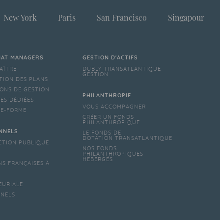
New York
Paris
San Francisco
Singapour
IAT MANAGERS
GESTION D'ACTIFS
AÎTRE
DUBLY TRANSATLANTIQUE
GESTION
TION DES PLANS
ONS DE GESTION
PHILANTHROPIE
ES DÉDIÉES
VOUS ACCOMPAGNER
TE-FORME
CRÉER UN FONDS
PHILANTHROPIQUE
NNELS
LE FONDS DE
DOTATION TRANSATLANTIQUE
CTION PUBLIQUE
NOS FONDS
PHILANTHROPIQUES
HÉBERGÉS
NS FRANÇAISES À
EURIALE
NNELS