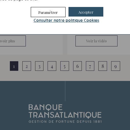
rance.
cette première édition du « P
déjeuner au 26 ».
on est de favoriser l’accès
Accepter
Paramétrer
s aux personnes en grande
Avec le soutien du Fonds de
et de soutenir la réinsertion
Transatlantique, il a contribu
Consulter notre politique
Cookies
 fragilisés.
émerger de nombreux proje
vocation sociale et environ
avoir plus
Voir la vidéo
1
2
3
4
5
6
7
8
9