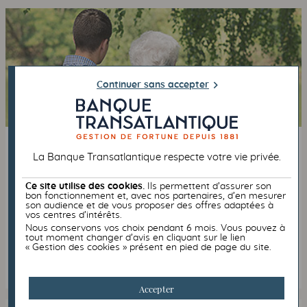
Continuer sans accepter
PHILANTHROPIE
FISCALITÉ
La Banque Transatlantique respecte votre vie privée.
08/07/2019
Le legs net de frais et droits
Ce site utilise des cookies.
Ils permettent d’assurer son
bon fonctionnement et, avec nos partenaires, d’en mesurer
son audience et de vous proposer des offres adaptées à
Dans le cadre d’une succession, le legs net de frais et
vos centres d’intérêts.
droits permet de gratifier ses proches tout en réalisant
un acte philanthropique.
Nous conservons vos choix pendant 6 mois. Vous pouvez à
tout moment changer d’avis en cliquant sur le lien
« Gestion des cookies » présent en pied de page du site.
Lire l’article
Accepter