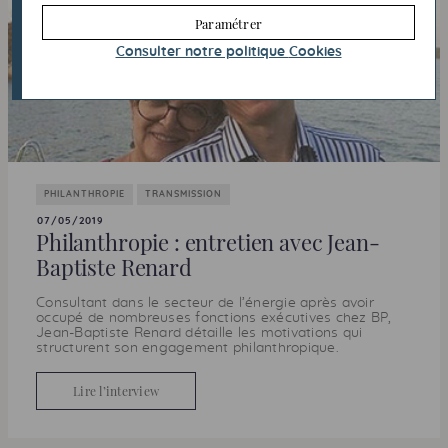
Paramétrer
Consulter notre politique
Cookies
PHILANTHROPIE
TRANSMISSION
07/05/2019
Philanthropie : entretien avec Jean-
Baptiste Renard
Consultant dans le secteur de l’énergie après avoir
occupé de nombreuses fonctions exécutives chez
BP
,
Jean-Baptiste Renard détaille les motivations qui
structurent son engagement philanthropique.
Lire l’interview