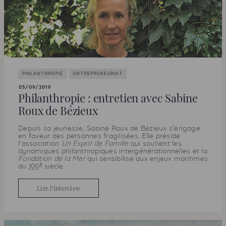
PHILANTHROPIE
ENTREPRENEURIAT
03/09/2019
Philanthropie : entretien avec Sabine
Roux de Bézieux
Depuis sa jeunesse, Sabine Roux de Bézieux s’engage
en faveur des personnes fragilisées. Elle préside
l’association
Un Esprit de Famille
qui soutient les
dynamiques philanthropiques intergénérationnelles et la
Fondation de la Mer
qui sensibilise aux enjeux maritimes
e
du
XXI
siècle.
Lire l’interview