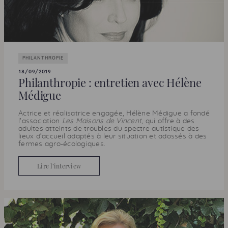
PHILANTHROPIE
18/09/2019
Philanthropie : entretien avec Hélène
Médigue
Actrice et réalisatrice engagée, Hélène Médigue a fondé
l’association
Les Maisons de Vincent
, qui offre à des
adultes atteints de troubles du spectre autistique des
lieux d’accueil adaptés à leur situation et adossés à des
fermes agro-écologiques.
Lire l’interview