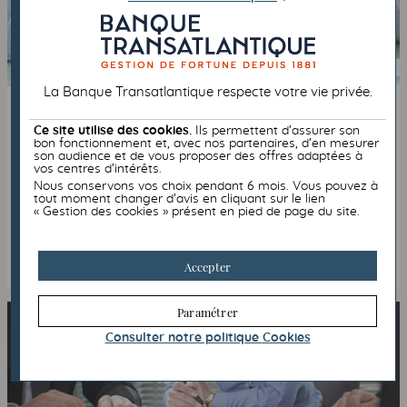
La Banque Transatlantique respecte votre vie privée.
TRANSMISSION
IMMOBILIER
Ce site utilise des cookies.
Ils permettent d’assurer son
17/07/2018
bon fonctionnement et, avec nos partenaires, d’en mesurer
Transmettre à un tiers
son audience et de vous proposer des offres adaptées à
vos centres d’intérêts.
Nous conservons vos choix pendant 6 mois. Vous pouvez à
Comment transmettre un bien à une personne
tout moment changer d’avis en cliquant sur le lien
éloignée ?
« Gestion des cookies » présent en pied de page du site.
Lire l’article
Accepter
Paramétrer
Consulter notre politique
Cookies