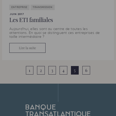
ENTREPRISE
TRANSMISSION
JUIN 2017
Les
ETI
familiales
Aujourd'hui, elles sont au centre de toutes les
attentions. En quoi se distinguent ces entreprises de
taille intermédiaire ?
Lire la suite
1
2
3
4
5
6