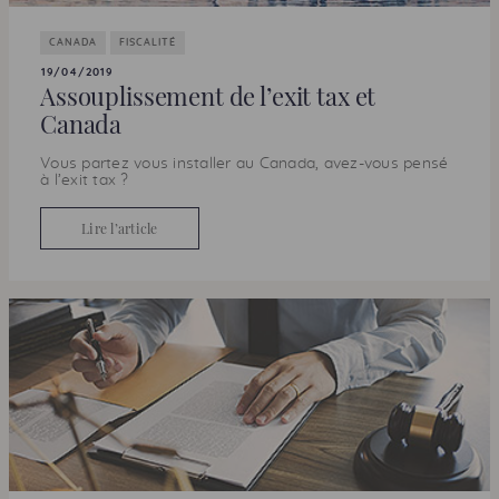
CANADA
FISCALITÉ
19/04/2019
Assouplissement de l’
exit tax
et
Canada
Vous partez vous installer au Canada, avez-vous pensé
à l’
exit tax
?
Lire l’article