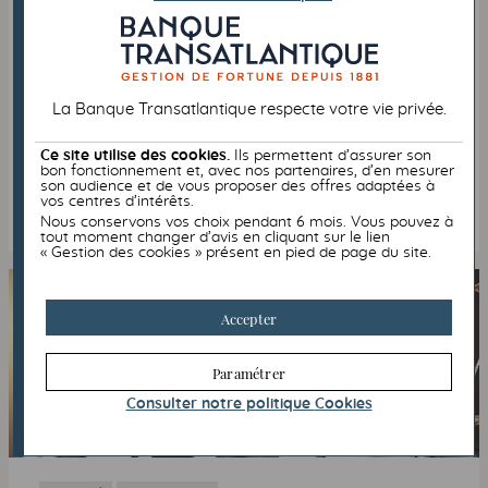
FISCALITÉ
27/02/2019
Loi de finances 2019 et l’abus de droit
La Banque Transatlantique respecte votre vie privée.
Retrouvez la loi de finances pour 2019 (
LF
2019).
Quelles sont les modifications apportées à l’abus de
droit ?
Ce site utilise des cookies.
Ils permettent d’assurer son
bon fonctionnement et, avec nos partenaires, d’en mesurer
son audience et de vous proposer des offres adaptées à
Lire l’article
vos centres d’intérêts.
Nous conservons vos choix pendant 6 mois. Vous pouvez à
tout moment changer d’avis en cliquant sur le lien
« Gestion des cookies » présent en pied de page du site.
Accepter
Paramétrer
Consulter notre politique
Cookies