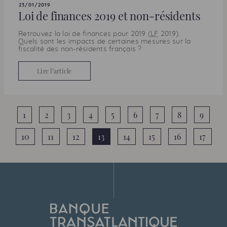
23/01/2019
Loi de finances 2019 et non-résidents
Retrouvez la loi de finances pour 2019 (
LF
2019).
Quels sont les impacts de certaines mesures sur la
fiscalité des non-résidents français ?
Lire l’article
1
2
3
4
5
6
7
8
9
10
11
12
13
14
15
16
17